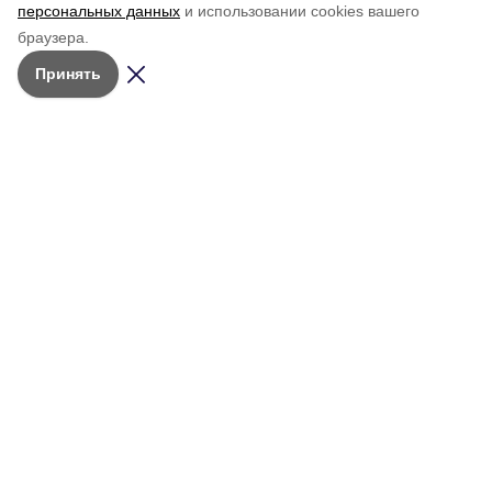
персональных данных
и использовании cookies вашего
браузера.
Принять
Мы в соцсетях
Учредитель:
АНО РМИ
«Молодёжный
© 2026 • Сетевое издание
ресурсный
Общество
«Красное знамя. Сахалин»
центр»
Персоны
Зарегистрировано в Федеральной
Телефон
службе по надзору в сфере связи,
Объявления и
редакции
информационных технологий и
мероприятия
(42434)
4-20-66
массовых коммуникаций
Об издании
(Роскомнадзор).
Адрес редакции:
Архив выпусков
Свидетельство о регистрации:
694420,
Эл № ФС77-91026 от 18 марта
общественно-
Сахалинская
2026 г.
политической
обл., г.
Александровск-