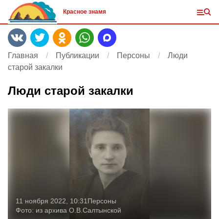
Красное знамя
Главная
Публикации
Персоны
Люди
старой закалки
Люди старой закалки
11 ноября 2022, 10:31
Персоны
Фото:
из архива О.В.Салтынской