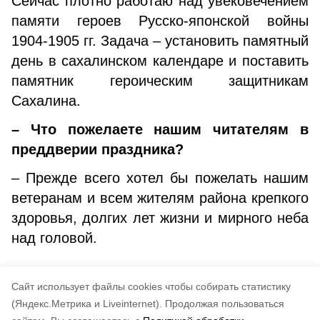
Сейчас плотно работаю над увековечением
памяти героев Русско-японской войны
1904-1905 гг. Задача – установить памятный
день в сахалинском календаре и поставить
памятник героическим защитникам
Сахалина.
– Что пожелаете нашим читателям в
преддверии праздника?
– Прежде всего хотел бы пожелать нашим
ветеранам и всем жителям района крепкого
здоровья, долгих лет жизни и мирного неба
над головой.
Cайт использует файлы cookies чтобы собирать статистику
Авторы:
Г.Александрова
(Яндекс.Метрика и Liveinternet).
Продолжая пользоваться