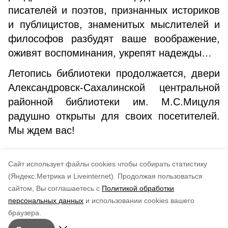
писателей и поэтов, признанных историков
и публицистов, знаменитых мыслителей и
философов разбудят ваше воображение,
оживят воспоминания, укрепят надежды…
Летопись библиотеки продолжается, двери
Александровск-Сахалинской центральной
районной библиотеки им. М.С.Мицуля
радушно открыты для своих посетителей.
Мы ждем вас!
Авторы:
Н.Г.Чупрова, заведующий отделом
Cайт использует файлы cookies чтобы собирать статистику
методикоинновационной работы центральной районной
библиотеки им. М.С.Мицуля
(Яндекс.Метрика и Liveinternet).
Продолжая пользоваться
сайтом, Вы соглашаетесь с
Политикой обработки
Понравилась статья?
персональных данных
и использовании cookies вашего
по оценке
5
пользователей
браузера.
5
4
3
2
1