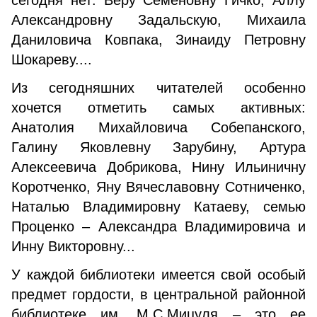
сегодня нет: Веру Семеновну Гичко, Аллу
Александровну Задальскую, Михаила
Даниловича Ковпака, Зинаиду Петровну
Шокареву....
Из сегодняшних читателей особенно
хочется отметить самых активных:
Анатолия Михайловича Собепанского,
Галину Яковлевну Зарубину, Артура
Алексеевича Добрикова, Нину Ильиничну
Коротченко, Яну Вячеславовну Сотниченко,
Наталью Владимировну Катаеву, семью
Проценко – Александра Владимировича и
Инну Викторовну...
У каждой библиотеки имеется свой особый
предмет гордости, в центральной районной
библиотеке им. М.С.Мицуля – это ее