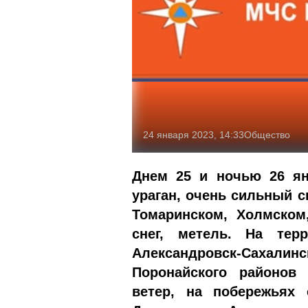
24 января 2023, 14:33
Общество
Д
н
е
м 25 и ночью 26 я
ураган,
очень сильный сн
Томаринском, Холмско
снег
, метель
.
На терри
Александровск-Саха
Поронайского районов 
ветер, на побережьях