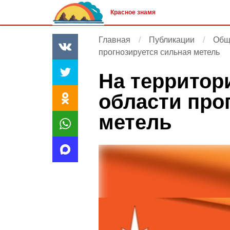
Красное знамя
Главная
Публикации
Общ
прогнозируется сильная метель
На территор
области про
метель