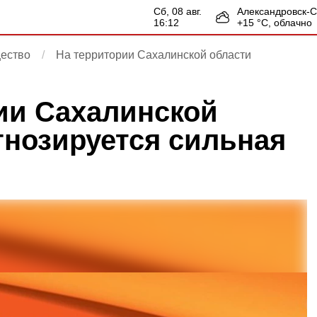
сб, 08 авг.
Александровск-
16:12
+
15
°С,
облачно
ество
На территории Сахалинской области
ии Сахалинской
гнозируется сильная