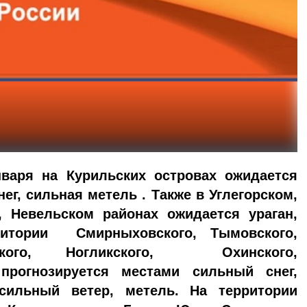
нваря на
К
урильских островах ожидается
ег, сильная метель
.
Также
в Углегорском,
м, Невельском районах
ожидается
ураган
,
тории Смирныховского, Тымовского,
линского, Ногликского, Охинского,
прогнозируется местами сильный снег,
 сильный ветер, метель.
На территории