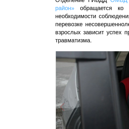
Отделение ГИБДД
ОМВД 
район»
обращается ко в
необходимости соблюдени
перевозке несовершенноле
взрослых зависит успех п
травматизма.