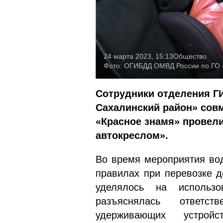
24 марта 2023, 15:13
Общество
Фото:
ОГИБДД ОМВД России по ГО 
Сотрудники отделения Г
Сахалинский район» совм
«Красное знамя» провели
автокреслом».
Во время мероприятия во
правилах при перевозке д
уделялось на использо
разъяснялась ответст
удерживающих устройс