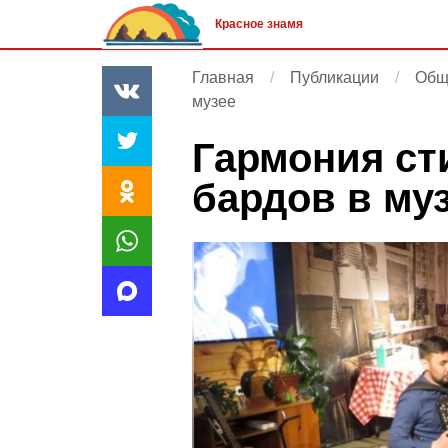
Красное знамя
Главная
Публикации
Общ
музее
Гармония ст
бардов в му