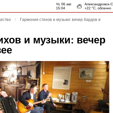
чт, 06 авг.
Александровск-
15:04
+
22
°С,
облачно
ество
Гармония стихов и музыки: вечер бардов в
ихов и музыки: вечер
зее