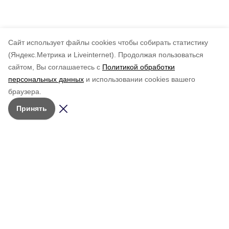
Cайт использует файлы cookies чтобы собирать статистику
(Яндекс.Метрика и Liveinternet).
Продолжая пользоваться
сайтом, Вы соглашаетесь с
Политикой обработки
персональных данных
и использовании cookies вашего
браузера.
Принять
Мы в соцсетях
Учредитель:
АНО РМИ
«Молодёжный
© 2026 • Сетевое издание
ресурсный
Общество
«Красное знамя. Сахалин»
центр»
Персоны
Зарегистрировано в Федеральной
Телефон