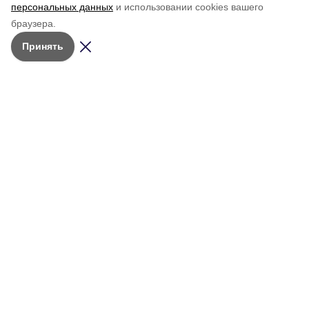
персональных данных
и использовании cookies вашего
браузера.
Принять
Мы в соцсетях
Учредитель:
АНО РМИ
«Молодёжный
© 2026 • Сетевое издание
ресурсный
Общество
«Красное знамя. Сахалин»
центр»
Персоны
Зарегистрировано в Федеральной
Телефон
службе по надзору в сфере связи,
Объявления и
редакции
информационных технологий и
мероприятия
(42434)
4-20-66
массовых коммуникаций
Об издании
(Роскомнадзор).
Адрес редакции:
Архив выпусков
Свидетельство о регистрации:
694420,
Эл № ФС77-91026 от 18 марта
общественно-
Сахалинская
2026 г.
политической
обл., г.
Александровск-