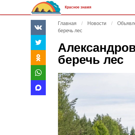
Красное знамя
Главная
Новости
Объявл
беречь лес
Александро
беречь лес