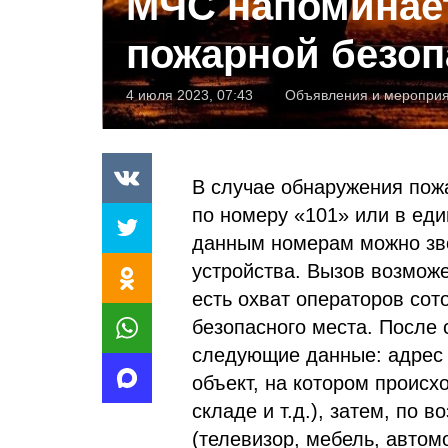
МЧС напоминает
пожарной безоп
4 июля 2023, 07:43
Объявления и меропри
В случае обнаружения пож
по номеру «101» или в еди
данным номерам можно зво
устройства. Вызов возможе
есть охват операторов сот
безопасного места. После
следующие данные: адрес (
объект, на котором происхо
складе и т.д.), затем, по в
(телевизор, мебель, автом