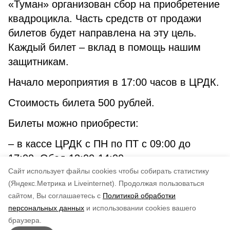
«Туман» организован сбор на приобретение
квадроцикла. Часть средств от продажи
билетов будет направлена на эту цель.
Каждый билет – вклад в помощь нашим
защитникам.
Начало мероприятия в 17:00 часов в ЦРДК.
Стоимость билета 500 рублей.
Билеты можно приобрести:
– в кассе ЦРДК с ПН по ПТ с 09:00 до
17:00. Обед 13:00-14:00
Cайт использует файлы cookies чтобы собирать статистику
– онлайн
на сайте
.
(Яндекс.Метрика и Liveinternet).
Продолжая пользоваться
сайтом, Вы соглашаетесь с
Политикой обработки
Понравилась статья?
персональных данных
и использовании cookies вашего
по оценке
4
пользователей
браузера.
5
4
3
2
1