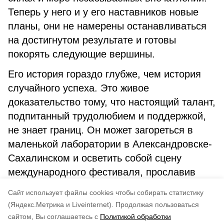
Теперь у него и у его наставников новые
планы, они не намерены останавливаться
на достигнутом результате и готовы
покорять следующие вершины.
Его история гораздо глубже, чем история
случайного успеха. Это живое
доказательство тому, что настоящий талант,
подпитанный трудолюбием и поддержкой,
не знает границ. Он может загореться в
маленькой лаборатории в Александровске-
Сахалинском и осветить собой сцену
международного фестиваля, прославив
свой родной край и вдохновив многих на
Cайт использует файлы cookies чтобы собирать статистику
собственные свершения.
(Яндекс.Метрика и Liveinternet).
Продолжая пользоваться
сайтом, Вы соглашаетесь с
Политикой обработки