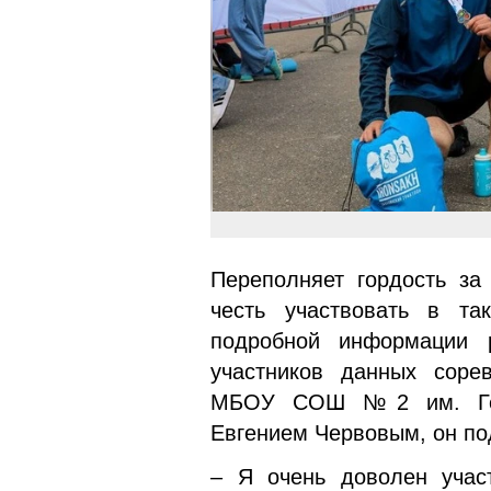
Переполняет гордость за
честь участвовать в та
подробной инфор­мации 
участников данных соре
МБОУ СОШ №2 им. Геро
Евгением Червовым, он по
– Я очень доволен участ