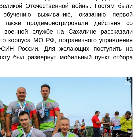
Великой Отечественной войны. Гостям были
обучению выживанию, оказанию пер­вой
 также проде­монстрировали действия со
 военной службе на Сахалине рассказали
о корпуса МО РФ, пограничного управле­ния
ФСИН России. Для желающих поступить на
кту был развернут мо­бильный пункт отбора