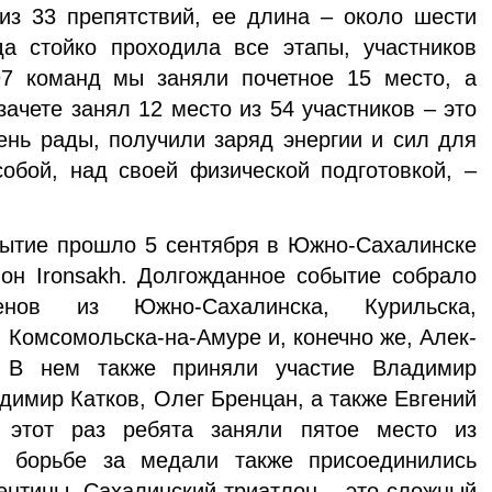
 из 33 препятствий, ее длина – около шести
а стойко проходила все этапы, участников
7 команд мы заня­ли почетное 15 место, а
ачете занял 12 место из 54 участ­ников – это
ень рады, получили заряд энергии и сил для
обой, над своей физической подготовкой, –
ытие про­шло 5 сентября в Южно-Сахалинске
он Ironsakh. Долго­жданное событие собрало
нов из Южно-Сахалинска, Ку­рильска,
 Ком­сомольска-на-Амуре и, конечно же, Алек­
о. В нем также приняли участие Владимир
адимир Катков, Олег Брен­цан, а также Евгений
 этот раз ребята заняли пятое место из
К борьбе за ме­дали также присоединились
ентины. Сахалинский три­атлон – это сложный