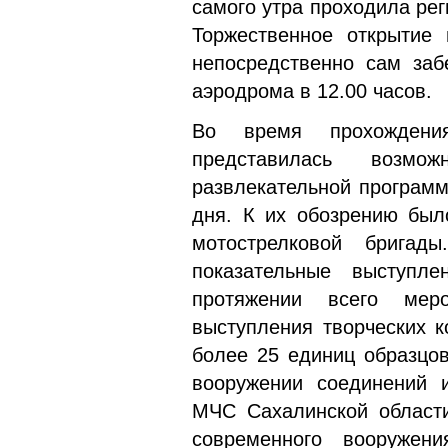
самого утра проходила рег
Торжественное открытие 
непосредственно сам заб
аэродрома в 12.00 часов.
Во время прохождения
представилась возм
развлекательной программ
дня. К их обозрению было
мотострелковой бри­га
показательные выступл
протяжении всего мер
выступления творческих 
более 25 единиц образцов
вооружении соеди­нений 
МЧС Сахалинской области
современного вооружен