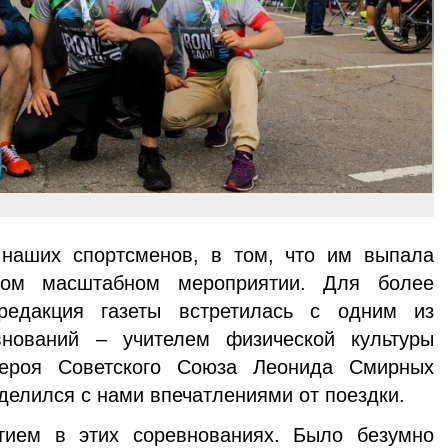
 наших спортсменов, в том, что им выпала
ком масштабном меро­приятии. Для более
редакция газеты встретилась с од­ним из
внований – учителем физической культуры
я Советского Союза Леонида Смирных
делился с нами впечатлениями от поездки.
ием в этих со­ревнованиях. Было безумно