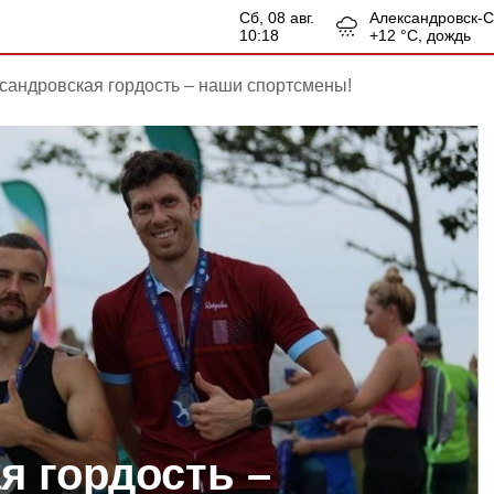
сб, 08 авг.
Александровск-
10:18
+
12
°С,
дождь
сандровская гордость – наши спортсмены!
я гордость –