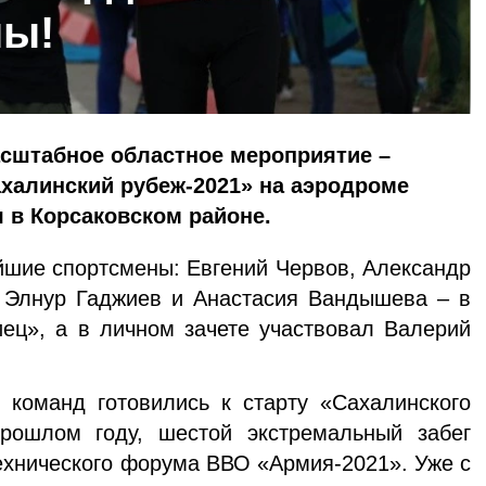
ны!
асштаб­ное областное мероприятие –
халинский ру­беж-2021» на аэродроме
 в Корсаковском районе.
йшие спортсмены: Евгений Червов, Александр
 Элнур Гаджи­ев и Анастасия Вандышева – в
ец», а в личном зачете участвовал Валерий
 команд го­товились к старту «Сахалинского
прошлом году, шестой экстремальный забег
ехнического форума ВВО «Ар­мия-2021». Уже с