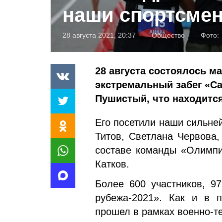
наши спортсме
28 августа 2021, 20:37
Общество
Фото:
28 августа состоялось м
экстремальный забег «Са
Пушистый, что находится
Его посетили наши сильне
Титов, Светлана Червова,
составе команды «Олимпи
Катков.
Более 600 участников, 97
рубе­жа-2021». Как и в 
прошел в рамках военно-т