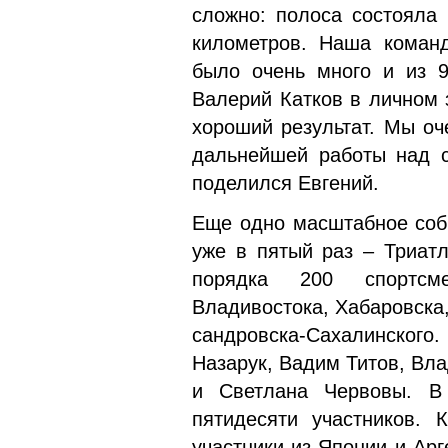
сложно: по­лоса состояла
километров. Наша команд
было очень много и из 9
Валерий Катков в личном з
хороший результат. Мы оч
дальнейшей работы над с
поделился Ев­гений.
Еще одно масштабное соб
уже в пятый раз – Триатл
порядка 200 спортсме
Владивостока, Хабаровска,
сандровска-Сахалинског
Назарук, Ва­дим Титов, Вл
и Светлана Червовы. В
пятидесяти участников. 
участники из Японии и Арг