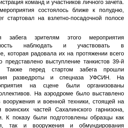
истрация команд и участников лично­го зачета.
ме­роприятия состоялось ближе к полудню,
ег стартовал на взлетно-посадочной полосе
 забега зрите­лям этого мероприятия
ожность наблюдать и участвовать в
е, которая ра­довала их на протяжении всего
 представлено выступле­ние танкистов 39-й
ды. Также перед стартом забега прошли
ения разведроты и спецназа УФСИН. На
оприятия на сцене были организова­ны
коллективов. На аэродроме было выставлено
 вооружения и военной техники, стоящей на
и воинских частей Сахалинского гарнизона,
. К показу были подготовлены образцы как
ия, так и во­оружения и обмундирования