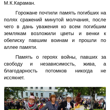
М.К.Караман.
Горожане почтили память погибших на
полях сра­жений минутой молчания, после
чего в дань уважения ко всем погибшим
землякам возложили цветы и венки к
обелиску павшим воинам и прошли по
аллее памяти.
Память о героях войны, павших за
свободу и неза­висимость, жива, а
благодарность потомков никогда не
иссякнет.