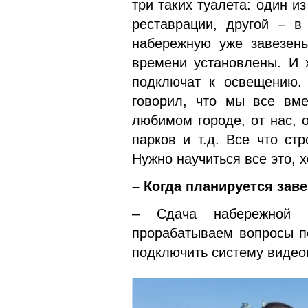
три таких туалета: один и
реставрации, другой – в
набережную уже завезены
времени установлены. И 
подключат к освеще­нию.
гово­рил, что мы все вм
любимом городе, от нас, 
парков и т.д. Все что ст
Нужно научиться все это, х
– Когда планируется зав
– Сдача набережной 
прорабатываем вопросы п
подключить систему видео