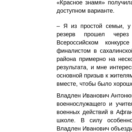
«Красное знамя» получил
доступном варианте.
– Я из простой семьи, у
резерв прошел через
Всероссийском конкур
финалистом в сахалинской
района пример­но на неск
результата, и мне интере
основной призыв к жителям:
вместе, чтобы было хоро­ш
Владлен Иванович Антонюк
военнослужащего и учител
военных действий в Аф­га
школе. В силу особенн
Владлен Иванович объезди