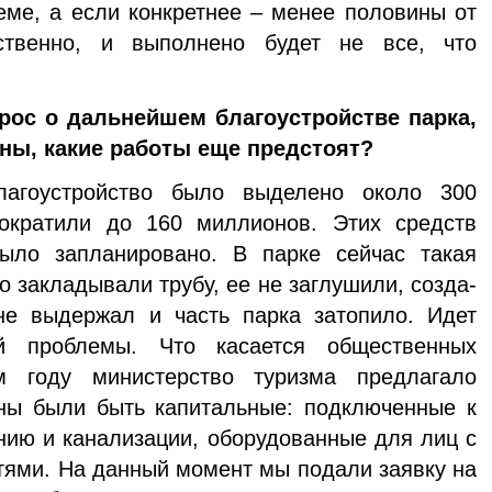
ме, а если конкретнее – менее половины от
тственно, и выполнено будет не все, что
прос о дальнейшем благо
устройстве парка,
ны, ка­кие работы еще предстоят?
агоустройство было выделе­но около 300
ократили до 160 миллионов. Этих средств
ыло запланировано. В парке сейчас такая
о закладывали трубу, ее не заглушили, созда­
не выдержал и часть парка за­топило. Идет
ой проблемы. Что касается общественных
м году министерство туризма предлагало
жны были быть капитальные: подключенные к
нию и канализации, оборудо­ванные для лиц с
ями. На данный момент мы подали заявку на