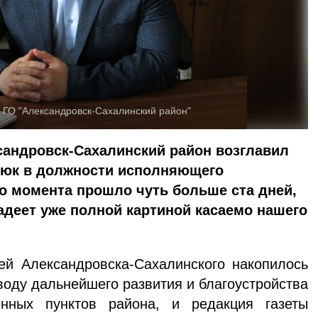
 ГО "Александровск-Сахалинский район"
ксандровск-Сахалинский район возглавил
нюк в должности исполняющего
го момента прошло чуть больше ста дней,
деет уже полной картиной касаемо нашего
ей Александровска-Сахалинского накопилось
воду дальнейшего развития и благоустройства
нных пунктов рай­она, и редакция газеты