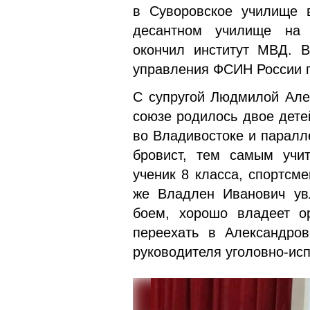
в Суворовское училище в
десантном училище на 
окончил ин­ститут МВД. 
управления ФСИН России п
С супругой Людмилой Алек
союзе родилось двое дете
во Влади­востоке и парал
бровист, тем самым учит
ученик 8 класса, спортсм
же Владлен Ива­нович ув
боем, хорошо владеет о
переехать в Александров
руководителя уголовно-исп