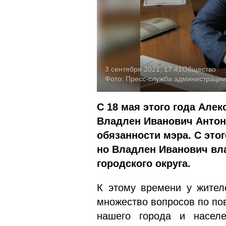
3 сентября 2021, 17:41
Общество
Фото:
Пресс-служба администрации
С 18 мая этого года Але
Владлен Иванович Анто
обязанности мэра. С это
но Владлен Иванович вла
городского округа.
К этому времени у жител
множество вопросов по по
нашего города и населе