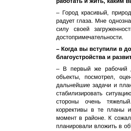
работать и жить, каким 
– Город красивый, природ
радует глаза. Мне однозна
силу своей загружен­но
достоприме­чательности.
– Когда вы вступили в д
благоустройства и развит
– В первый же рабочий 
объекты, посмотрел, оце
дальнейшие задачи и план
стабилизировать ситуаци
сторо­ны очень тяжелы
коррективы в те планы и
момент в районе. К сожал
планировали вложить в об