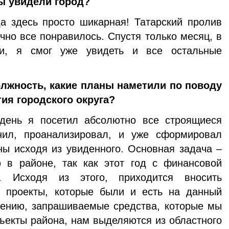
вы увидели город?
а здесь просто шикарная! Татарский пролив
чно все по­нравилось. Спустя только месяц, в
сти, я смог уже увидеть и все остальные
олжность, какие планы наметили по поводу
ия го­родского округа?
день я посетил абсолютно все строящиеся
нил, проанализиро­вал, и уже сформировал
ы ис­ходя из увиденного. Основная задача –
ю в районе, так как этот год с финансовой
й. Исходя из этого, приходится вносить
 проекты, которые были и есть на данный
ению, запрашивае­мые средства, которые мы
ъек­ты района, нам выделяются из областного