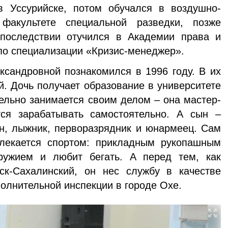
 Уссурий­ске, потом обучался в воздушно-
факультете специальной разведки, позже
Впоследствии отучился в Академии права и
о специализации «Кри­зис-менеджер».
сандровной познако­мился в 1996 году. В их
й. Дочь получает образование в университете
лельно занимается своим делом – она мастер-
ся зарабатывать само­стоятельно. А сын –
ен, лыж­ник, перворазрядник и юнармеец. Сам
лекается спортом: прикладным рукопашным
ружием и любит бегать. А перед тем, как
ск-Сахалинский, он нес службу в качестве
олни­тельной инспекции в городе Охе.