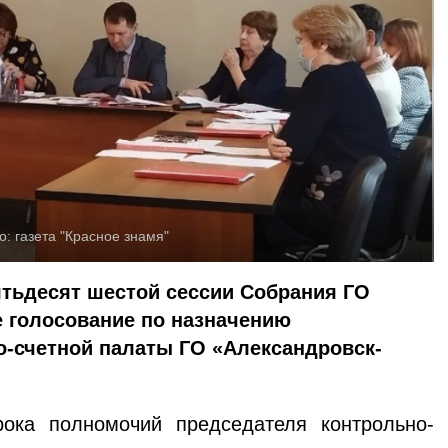
о:
газета "Красное знамя"
пятьдесят шестой сессии Собрания ГО
е голосование по назначению
о-счетной палаты ГО «Александровск-
ока полномочий председателя контрольно-