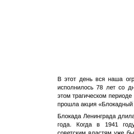
В этот день вся наша огр
исполни­лось 78 лет со д
этом трагическом периоде
прошла акция «Блокад­ный
Блокада Ленинграда длилас
года. Когда в 1941 го
советским властям уже бы