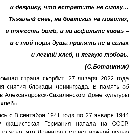
и девушку, что встретить не смогу…
Тяжелый снег, на братских на могилах,
и тяжесть бомб, и на асфальте кровь –
и с той поры душа принять не в силах
и легкий хлеб, и легкую любовь.
(С.Ботвинник)
омная стра­на скорбит. 27 января 2022 года
ня снятия блокады Ле­нинграда. В память об
 в Александровск-Сахалинском Доме культуры
 хлеб».
ь с 8 сен­тября 1941 года по 27 января 1944
ду фашистская Германия напала на СССР,
ло ясно, что Ленинград станет важной целью