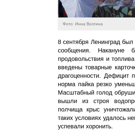
Фото: Инна Волгина
8 сентября Ленинград был 
со­общения. Накануне
продовольствия и то­плив
введены товарные карточк
драгоценности. Дефицит п
нор­ма пайка резко умень
Масштаб­ный голод обруши
вышли из строя водопро
полчища крыс уничтожали
таких условиях удалось н
успевали хоронить.