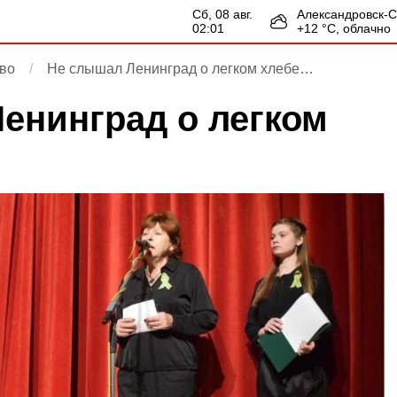
сб, 08 авг.
Александровск-
02:01
+
12
°С,
облачно
во
Не слышал Ленинград о легком хлебе…
енинград о легком