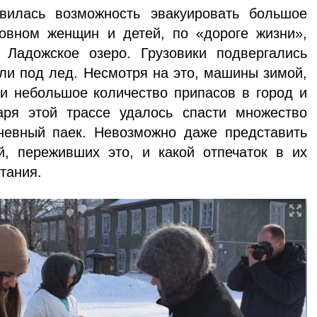
илась возмож­ность эвакуировать большое
новном женщин и детей, по «дороге жизни»,
 Ладожское озеро. Грузовики подверга­лись
или под лед. Несмотря на это, машины зимой,
и небольшое количество припасов в город и
ря этой трассе удалось спасти множе­ство
невный паек. Невозможно даже представить
й, переживших это, и какой отпечаток в их
ытания.