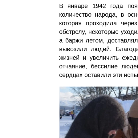
В январе 1942 года появ
количество народа, в ос
которая проходила через
обстрелу, некоторые уход
а баржи летом, доставлял
вывозили людей. Благода
жизней и увеличить ежед
отча­яние, бессилие люде
сердцах оставили эти исп