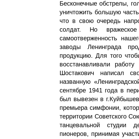
Бесконечные обстрелы, го
уничтожить большую часть
что в свою очередь напр
солдат. Но вра­жеско
самоотверженность нашег
заво­ды Ленинграда пр
продукцию. Для того чтоб
восстанавливали работу
Шоста­кович написал с
названную «Ленин­градско
сентябре 1941 года в пер
был вывезен в г.Куйбышев
премье­ра симфонии, кото
территории Советского Со
танцевальной сту­дии д
пионеров, принимая участ