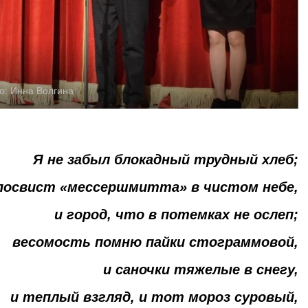
о:
Инна Волгина
Я не забыл блокадный трудный хлеб;
посвист «мессершмитта» в чистом небе,
и город, что в потемках не ослеп;
весомость помню пайки стограммовой,
и саночки тяжелые в снегу,
и теплый взгляд, и тот мороз суровый,