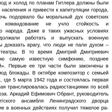
лод и хо­лод по планам Гитлера должны были
 населения и привести к капитуляции города,
очь подорвало бы мо­ральный дух советских
е командование не учло стойкость и
о народа. Даже в таких ужасных условиях
одолжали работать и выпускать военную
ы доказать врагу, что люди не пали духом –
 театры. В то время Дмитрий Дмитриевич
вою самую известную симфонию, позднее
й». Первые ее три части были за­кончены в
иод блокады. В октябре композитор с семьей
, где 5 марта 1942 года и состоялась первая
рая транслировалась радиостанциями по всей
юза. Аркадий Ефимович Обрант, руководитель
етского ансамбля Ленинградского дворца
ие в военных действиях получил тяжелое ра­