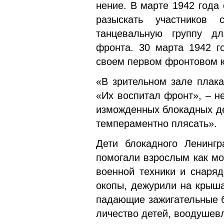
нение. В марте 1942 года
разыскать участников 
танцевальную группу дл
фронта. 30 марта 1942 г
своем первом фронтовом к
«В зрительном зале плака
«Их воспитал фронт», – н
измо­жденных блокадных д
темперамент­но плясать».
Дети блокадного Ленингр
помогали взрослым как мо
военной техники и снаряд
окопы, дежурили на крыша
падающие зажигательные б
личество детей, воодушев