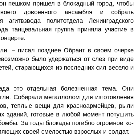
 он пешком при­шел в блокадный город, чтобы
своего довоенного ансам­бля и собрать
я агитвзвода политотдела Ленинградского
ода танцевальная группа приняла участие в
онцерте.
ли, – писал позднее Обрант в своем очерке
евозможно было удержаться от слез при виде
етей, старающихся из последних сил весело и
ада это от­дельная болезненная тема. Они
гли. Собирали металло­лом для изготовления
ов, теплые вещи для красноармей­цев, рыли
х зданий, готовые в любой момент поту­шить
омбы. За годы блокады погибло огромное ко­
ляющих своей смелостью взрослых и солдат.