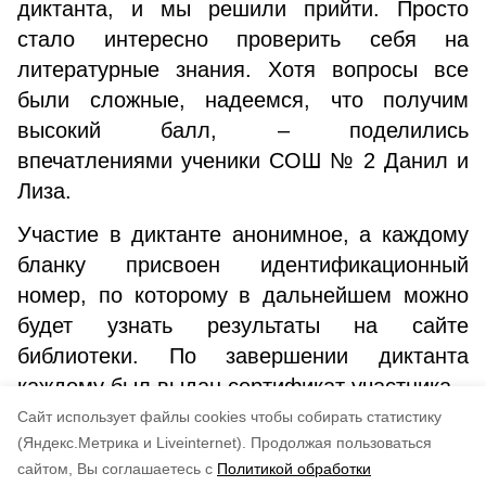
диктанта, и мы решили прийти. Просто
стало интересно проверить себя на
литературные знания. Хотя вопросы все
были сложные, надеемся, что получим
высокий балл, – поделились
впечатлениями ученики СОШ № 2 Данил и
Лиза.
Участие в диктанте анонимное, а каждому
бланку присвоен идентификационный
номер, по которому в дальнейшем можно
будет узнать результаты на сайте
библиотеки. По завершении диктанта
каждому был выдан сертификат участника.
Cайт использует файлы cookies чтобы собирать статистику
Авторы:
Инна Волгина
(Яндекс.Метрика и Liveinternet).
Продолжая пользоваться
сайтом, Вы соглашаетесь с
Политикой обработки
Понравилась статья?