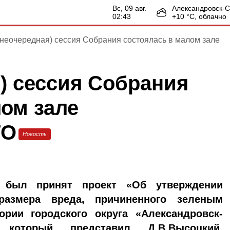
вс, 09 авг.
Александровск-
02:43
+
10
°С,
облачно
внеочередная) сессия Собрания состоялась в малом зале
) сессия Собрания
лом зале
ГО
Новость
 был принят проект «Об утверждении
размера вреда, причиненного зеленым
ории городского округа «Александровск-
 который представил Д.В.Высоцкий,