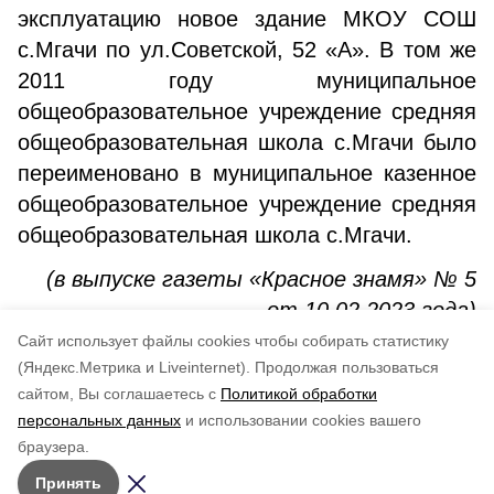
эксплуатацию новое здание МКОУ СОШ
с.Мгачи по ул.Советской, 52 «А». В том же
2011 году муниципальное
общеобразовательное учреждение средняя
общеобразовательная школа с.Мгачи было
переименовано в муниципальное казенное
общеобразовательное учреждение средняя
общеобразовательная школа с.Мгачи.
(в выпуске газеты «Красное знамя» № 5
от 10.02.2023 года)
Cайт использует файлы cookies чтобы собирать статистику
Авторы:
Наталия Крайнова
(Яндекс.Метрика и Liveinternet).
Продолжая пользоваться
сайтом, Вы соглашаетесь с
Политикой обработки
Понравилась статья?
персональных данных
и использовании cookies вашего
по оценке
3
пользователей
браузера.
5
4
3
2
1
Принять