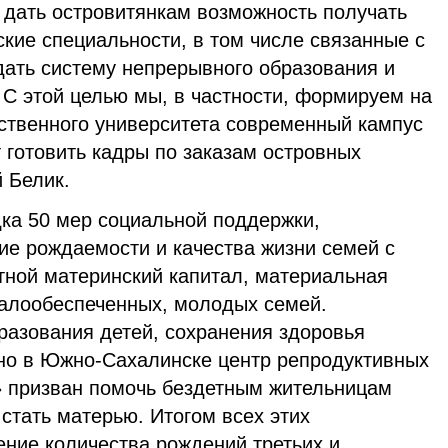
 дать островитянкам возможность получать
ские специальности, в том числе связанные с
дать систему непрерывного образования и
С этой целью мы, в частности, формируем на
рственного университета современный кампус
 готовить кадры по заказам островных
й Белик.
дка 50 мер социальной поддержки,
е рождаемости и качества жизни семей с
тной материнский капитал, материальная
алообеспеченных, молодых семей.
разования детей, сохранения здоровья
но в Южно-Сахалинске центр репродуктивных
» призван помочь бездетным жительницам
 стать матерью. Итогом всех этих
ение количества рождений третьих и