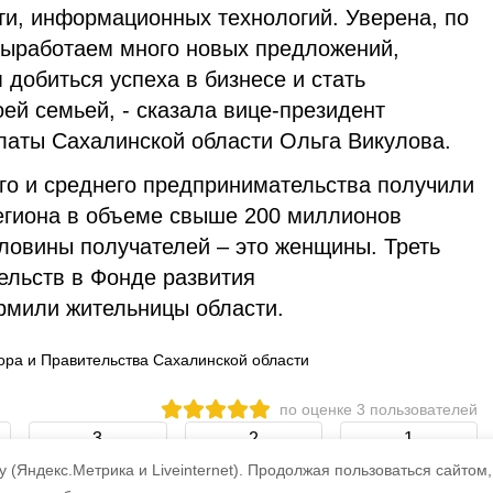
ти, информационных технологий. Уверена, по
выработаем много новых предложений,
добиться успеха в бизнесе и стать
ей семьей, - сказала вице-президент
аты Сахалинской области Ольга Викулова.
ого и среднего предпринимательства получили
егиона в объеме свыше 200 миллионов
оловины получателей – это женщины. Треть
ельств в Фонде развития
рмили жительницы области.
ра и Правительства Сахалинской области
по оценке
3
пользователей
3
2
1
 (Яндекс.Метрика и Liveinternet).
Продолжая пользоваться сайтом,