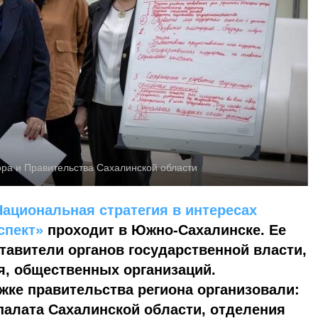
ра и Правительства Сахалинской области
Национальная стратегия в интересах
спект»
проходит в Южно-Сахалинске. Ее
тавители органов государственной власти,
я, общественных организаций.
ке правительства региона организовали:
алата Сахалинской области, отделения