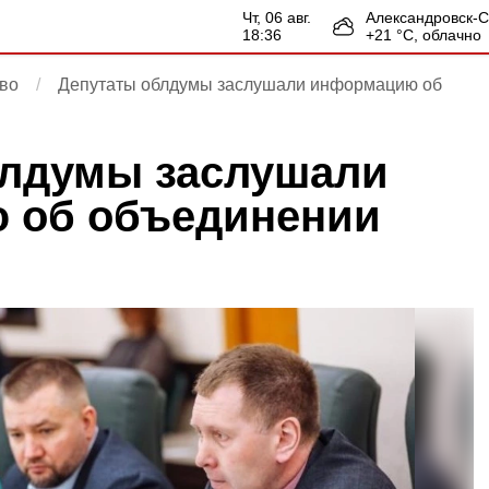
чт, 06 авг.
Александровск-
18:36
+
21
°С,
облачно
во
Депутаты облдумы заслушали информацию об
блдумы заслушали
 об объединении