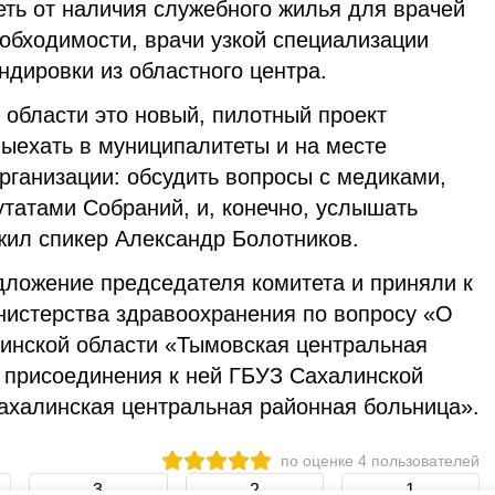
еть от наличия служебного жилья для врачей
обходимости, врачи узкой специализации
ндировки из областного центра.
 области это новый, пилотный проект
выехать в муниципалитеты и на месте
рганизации: обсудить вопросы с медиками,
утатами Собраний, и, конечно, услышать
жил спикер Александр Болотников.
ложение председателя комитета и приняли к
истерства здравоохранения по вопросу «О
инской области «Тымовская центральная
 присоединения к ней ГБУЗ Сахалинской
ахалинская центральная районная больница».
по оценке
4
пользователей
3
2
1