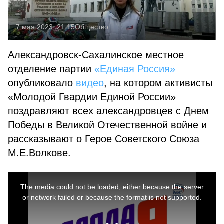
7 мая 2023, 21:15
Общество
Александровск-Сахалинское местное
отделение партии
«Единая Россия»
опубликовало
видео
, на котором активисты
«Молодой Гвардии Единой России»
поздравляют всех александровцев с Днем
Победы в Великой Отечественной войне и
рассказывают о Герое Советского Союза
М.Е.Волкове.
This
is
a
The media could not be loaded, either because the server
modal
window.
or network failed or because the format is not supported.