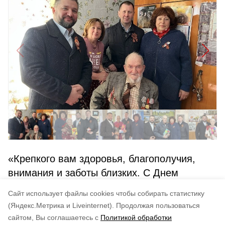
«Крепкого вам здоровья, благополучия,
внимания и заботы близких. С Днем
Победы!», -
опубликовал
на своей странице
Cайт использует файлы cookies чтобы собирать статистику
Вконтакте Владлен Антонюк.
(Яндекс.Метрика и Liveinternet).
Продолжая пользоваться
сайтом, Вы соглашаетесь с
Политикой обработки