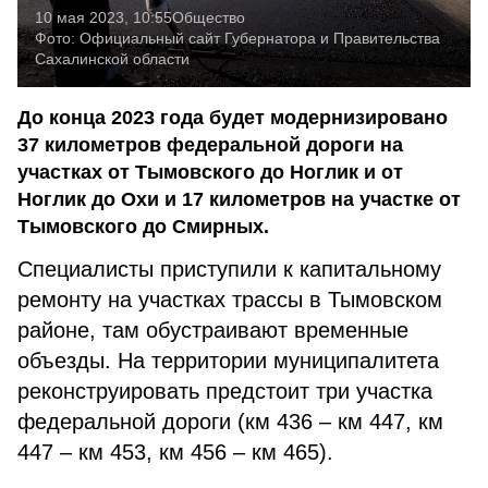
10 мая 2023, 10:55
Общество
Фото:
Официальный сайт Губернатора и Правительства
Сахалинской области
До конца 2023 года будет модернизировано
37 километров федеральной дороги на
участках от Тымовского до Ноглик и от
Ноглик до Охи и 17 километров на участке от
Тымовского до Смирных.
Специалисты приступили к капитальному
ремонту на участках трассы в Тымовском
районе, там обустраивают временные
объезды. На территории муниципалитета
реконструировать предстоит три участка
федеральной дороги (км 436 – км 447, км
447 – км 453, км 456 – км 465).