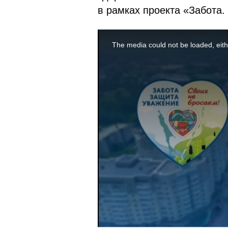
в рамках проекта «Забота.
This
is
a
The media could not be loaded, eith
modal
window.