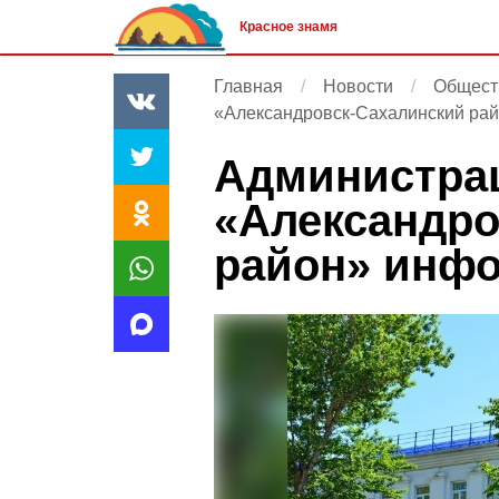
Красное знамя
Главная
Новости
Общест
«Александровск-Сахалинский ра
Администрац
«Александро
район» инф