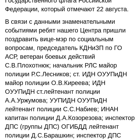
Государственного флага Российской
Федерации, который отмечают 22 августа.
В связи с данными знаменательными
событиями ребят нашего Центра пришли
поздравить вице-мэр по социальным
вопросам, председатель КДНиЗП по ГО
АСР, ветеран боевых действий
С.В.Плохотнюк; начальник РЛС майор
полиции Р.С.Лесников; ст. ИДН ОУУПиДН
майор полиции О.В.Киреева; ИДН
ОУУПиДН ст.лейтенант полиции
А.А.Уржумова; УУПИДН ОУУПиДН
лейтенант полиции С.С.Набиев; ИНАН
капитан полиции Д.А.Козорезова; инспектор
ДПС (группы ДПС) ОГИБДД лейтенант
полиции Д.С.Барашкин; инспектор ДПС