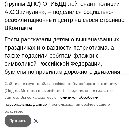
(группы ДПС) ОГИБДД лейтенант полиции
А.С.Зайнулин», – поделился социально-
реабилитационный центр на своей странице
ВКонтакте.
Гости рассказали детям о вышеназванных
праздниках и о важности патриотизма, а
также подарили ребятам флажки с
символикой Российской Федерации,
буклеты по правилам дорожного движения
и предупреждению дорожно-транспортного
Cайт использует файлы cookies чтобы собирать статистику
травматизма, а также раскраски.
(Яндекс.Метрика и Liveinternet).
Продолжая пользоваться
сайтом, Вы соглашаетесь с
Политикой обработки
Понравилась статья?
персональных данных
и использовании cookies вашего
по оценке
4
пользователей
браузера.
5
4
3
2
1
Принять