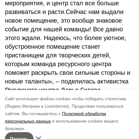
мероприятия, и центр стал все больше
развиваться и расти.Сейчас нам выдали
новое помещение, это вообще знаковое
событие для нашей команды! Все давно
этого ждали. Надеюсь, что более уютное,
обустроенное помещение станет
пристанищем для творческих детей,
которым команда ресурсного центра
поможет раскрыть свои сильные стороны и
новые таланты», – поделилась активистка
Ресурсного центра Дарья Гилева.
Cайт использует файлы cookies чтобы собирать статистику
Авторы:
Инна Волгина
(Яндекс.Метрика и Liveinternet).
Продолжая пользоваться
сайтом, Вы соглашаетесь с
Политикой обработки
Понравилась статья?
персональных данных
и использовании cookies вашего
по оценке
5
пользователей
браузера.
5
4
3
2
1
Принять