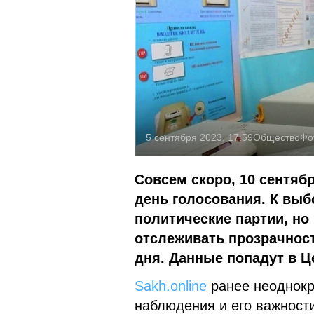
5 сентября 2023, 17:59
Общество
Фо
Совсем скоро, 10 сентяб
день голосования. К выб
политические партии, но
отслеживать прозрачност
дня. Данные попадут в 
Sakh.online
ранее неоднокр
наблюдения и его важности