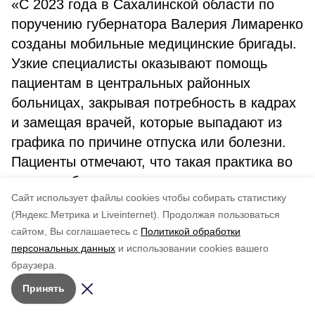
«С 2023 года в Сахалинской области по
поручению губернатора Валерия Лимаренко
созданы мобильные медицинские бригады.
Узкие специалисты оказывают помощь
пациентам в центральных районных
больницах, закрывая потребность в кадрах
и замещая врачей, которые выпадают из
графика по причине отпуска или болезни.
Пациенты отмечают, что такая практика во
многом облегчает им жизнь, так как нет
Cайт использует файлы cookies чтобы собирать статистику
необходимости выезжать за пределы
(Яндекс.Метрика и Liveinternet).
Продолжая пользоваться
города, чтобы попасть на нужный прием.
сайтом, Вы соглашаетесь с
Политикой обработки
Все процедуры можно пройти в
персональных данных
и использовании cookies вашего
поликлинике по месту
браузера.
регистрации»,
главный врач Сахалинского
Принять
областного центра общественного здоровья