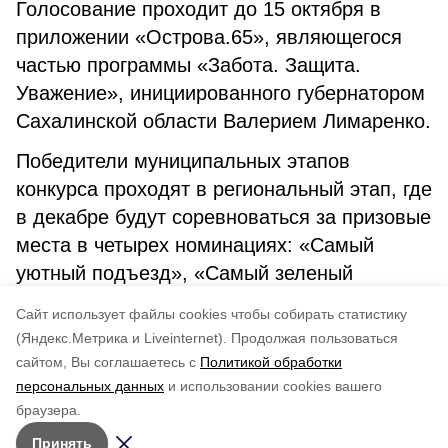
Голосование проходит до 15 октября в
приложении «Острова.65», являющегося
частью программы «Забота. Защита.
Уважение», инициированного губернатором
Сахалинской области Валерием Лимаренко.
Победители муниципальных этапов
конкурса проходят в региональный этап, где
в декабре будут соревноваться за призовые
места в четырех номинациях: «Самый
уютный подъезд», «Самый зеленый
подъезд», «Самый технологичный
Cайт использует файлы cookies чтобы собирать статистику
подъезд» и «Самый креативный подъезд».
(Яндекс.Метрика и Liveinternet).
Продолжая пользоваться
сайтом, Вы соглашаетесь с
Политикой обработки
Понравилась статья?
персональных данных
и использовании cookies вашего
по оценке
3
пользователей
браузера.
5
4
3
2
1
Принять