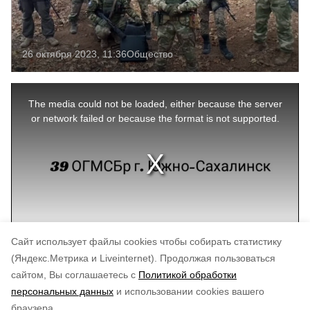
26 октября 2023, 11:36
Общество
This
is
a
The media could not be loaded, either because the server
modal
window.
or network failed or because the format is not supported.
Cайт использует файлы cookies чтобы собирать статистику
(Яндекс.Метрика и Liveinternet).
Продолжая пользоваться
сайтом, Вы соглашаетесь с
Политикой обработки
Понравилась статья?
персональных данных
и использовании cookies вашего
по оценке
5
пользователей
браузера.