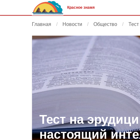
Красное знамя
Главная
Новости
Общество
Тест
Тест на эрудици
настоящий инте