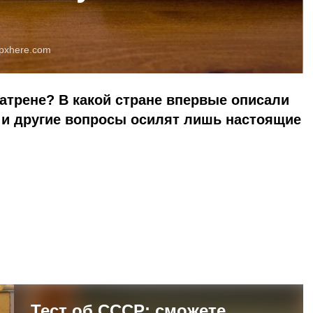
pxhere.com
катрене? В какой стране впервые описали
 и другие вопросы осилят лишь настоящие
Тест об СССР: сможете