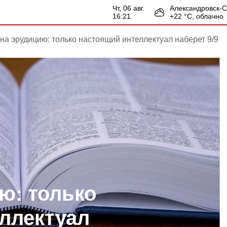
чт, 06 авг.
Александровск-
16:21
+
22
°С,
облачно
 на эрудицию: только настоящий интеллектуал наберет 9/9
ю: только
ллектуал