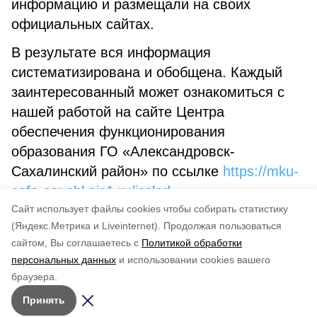
информацию и размещали на своих
официальных сайтах.
В результате вся информация
систематизирована и обобщена. Каждый
заинтересованный может ознакомиться с
нашей работой на сайте Центра
обеспечения функционирования
образования ГО «Александровск-
Сахалинский район» по ссылке
https://mku-
cofo-asr.shl.eis1.ru/issled
.
Cайт использует файлы cookies чтобы собирать статистику
(Яндекс.Метрика и Liveinternet).
Продолжая пользоваться
сайтом, Вы соглашаетесь с
Политикой обработки
Понравилась статья?
персональных данных
и использовании cookies вашего
по оценке
4
пользователей
браузера.
5
4
3
2
1
Принять