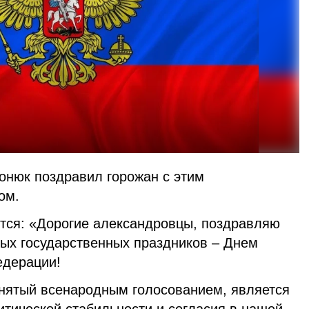
онюк поздравил горожан с этим
ом.
ится: «Дорогие александровцы, поздравляю
ных государственных праздников – Днем
едерации!
инятый всенародным голосованием, является