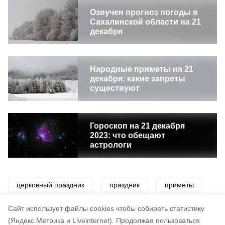
Озвучен прогноз погоды в
Сахалинской области на 21
декабря
Народные приметы на 21
декабря: какие запреты
существуют
Гороскоп на 21 декабря
2023: что обещают
астрологи
церковный праздник
праздник
приметы
церковь
погода
Cайт использует файлы cookies чтобы собирать статистику
(Яндекс.Метрика и Liveinternet).
Продолжая пользоваться