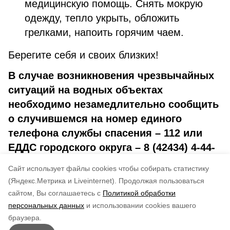
медицинскую помощь. Снять мокрую
одежду, тепло укрыть, обложить
грелками, напоить горячим чаем.
Берегите себя и своих близких!
В случае возникновения чрезвычайных
ситуаций на водных объектах
необходимо незамедлительно сообщить
о случившемся на номер единого
телефона службы спасения – 112 или
ЕДДС городского округа – 8 (42434) 4-44-
02 и оказать посильную помощь
Cайт использует файлы cookies чтобы собирать статистику
терпящему бедствие.
(Яндекс.Метрика и Liveinternet).
Продолжая пользоваться
сайтом, Вы соглашаетесь с
Политикой обработки
Понравилась статья?
персональных данных
и использовании cookies вашего
по оценке
3
пользователей
браузера.
5
4
3
2
1