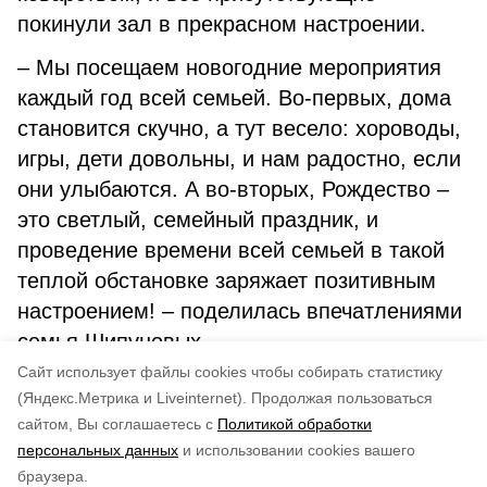
покинули зал в прекрасном настроении.
– Мы посещаем новогодние мероприятия
каждый год всей семьей. Во-первых, дома
становится скучно, а тут весело: хороводы,
игры, дети довольны, и нам радостно, если
они улыбаются. А во-вторых, Рождество –
это светлый, семейный праздник, и
проведение времени всей семьей в такой
теплой обстановке заряжает позитивным
настроением! – поделилась впечатлениями
семья Шипуновых.
Cайт использует файлы cookies чтобы собирать статистику
Авторы:
Инна Волгина
(Яндекс.Метрика и Liveinternet).
Продолжая пользоваться
сайтом, Вы соглашаетесь с
Политикой обработки
Понравилась статья?
персональных данных
и использовании cookies вашего
по оценке
3
пользователей
браузера.