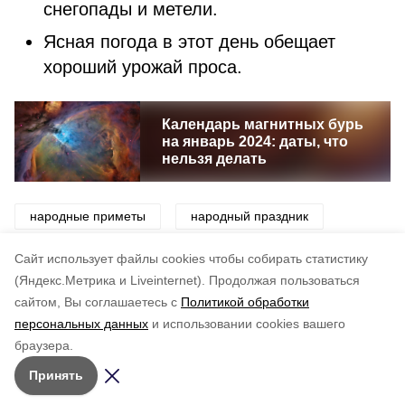
снегопады и метели.
Ясная погода в этот день обещает
хороший урожай проса.
Календарь магнитных бурь
на январь 2024: даты, что
нельзя делать
народные приметы
народный праздник
приметы
праздник
погода
Cайт использует файлы cookies чтобы собирать статистику
(Яндекс.Метрика и Liveinternet).
Продолжая пользоваться
сайтом, Вы соглашаетесь с
Политикой обработки
Понравилась статья?
персональных данных
и использовании cookies вашего
по оценке
5
пользователей
браузера.
5
4
3
2
1
Принять