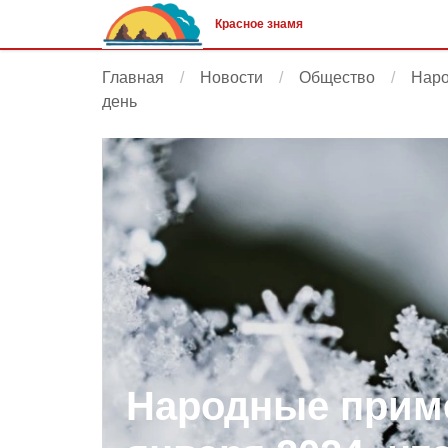
Красное знамя
Главная
Новости
Общество
Наро
день
Народные приме