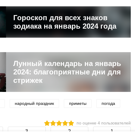
Гороскоп для всех знаков
зодиака на январь 2024 года
Лунный календарь на январь
2024: благоприятные дни для
стрижек
народный праздник
приметы
погода
по оценке
4
пользователей
3
2
1