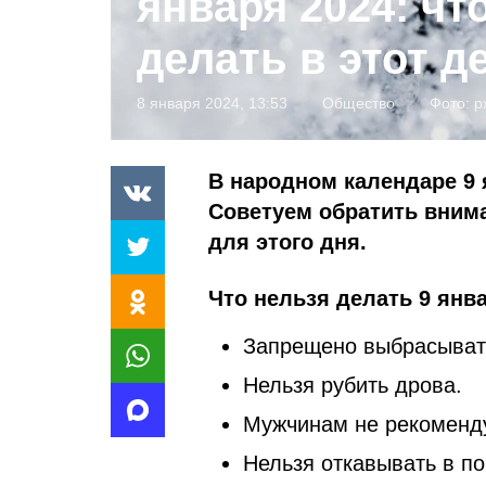
января 2024: чт
делать в этот д
8 января 2024, 13:53
Общество
Фото:
p
В народном календаре 9 
Советуем обратить внима
для этого дня.
Что нельзя делать 9 янва
Запрещено выбрасыват
Нельзя рубить дрова.
Мужчинам не рекоменду
Нельзя откавывать в по