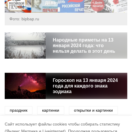
Фото: bipbap.ru
Народные приметы на 13
января 2024 года: что
нельзя делать в этот день
Гороскоп на 13 января 2024
года для каждого знака
зодиака
праздник
картинки
открытки и картинки
поздравления
день печати
Cайт использует файлы cookies чтобы собирать статистику
(Яндекс.Метрика и Liveinternet).
Продолжая пользоваться