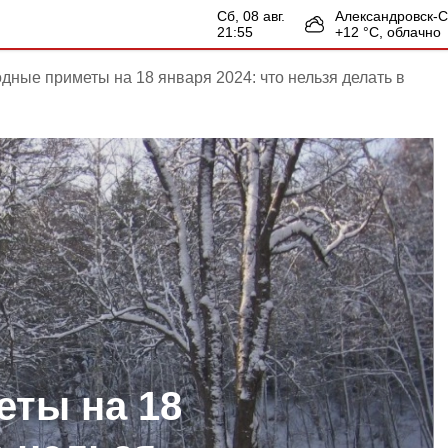
сб, 08 авг.
Александровск-
21:55
+
12
°С,
облачно
дные приметы на 18 января 2024: что нельзя делать в
ты на 18