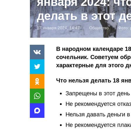
января 2024: чт
делать в этот д
17 января 2024, 14:47
Общество
Фото:
В народном календаре 18
сочельник. Советуем обр
характерные для этого д
Что нельзя делать 18 янв
Запрещены в этот день 
Не рекомендуется отка
Нельзя давать деньги в
Не рекомендуется плака