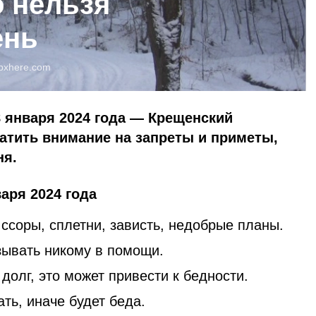
о нельзя
ень
pxhere.com
 января 2024 года — Крещенский
атить внимание на запреты и приметы,
ня.
аря 2024 года
ссоры, сплетни, зависть, недобрые планы.
зывать никому в помощи.
 долг, это может привести к бедности.
ть, иначе будет беда.