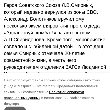
Героя Советского Союза Л.В.Смирных,
который недавно вернулся из зоны СВО.
Александр Болотников вручил ему
несколько экземпляров книг про его деда
«Здравствуй, комбат!» за авторством
А.П.Спиридонова. Кроме того, мероприятие
совпало и с юбилейной датой – в этот день
семья Смирных отмечала 20-летие
совместной жизни, в честь чего
руководителем отделения ЗАГСа Людмилой
Харьковой им был вручен памятный адрес.
Cайт использует файлы cookies чтобы собирать статистику
(Яндекс.Метрика и Liveinternet).
Продолжая пользоваться
сайтом, Вы соглашаетесь с
Политикой обработки
Понравилась статья?
персональных данных
и использовании cookies вашего
по оценке
4
пользователей
браузера.
5
4
3
2
1