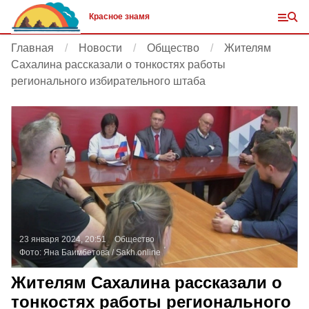
Красное знамя
Главная
Новости
Общество
Жителям
Сахалина рассказали о тонкостях работы
регионального избирательного штаба
23 января 2024, 20:51
Общество
Фото:
Яна Баимбетова /
Sakh.online
Жителям Сахалина рассказали о
тонкостях работы регионального