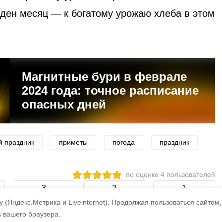
иден месяц — к богатому урожаю хлеба в этом
Магнитные бури в феврале
2024 года: точное расписание
опасных дней
й праздник
приметы
погода
праздник
по оценке
4
пользователей
3
2
1
 (Яндекс.Метрика и Liveinternet).
Продолжая пользоваться сайтом,
s вашего браузера.