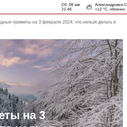
сб, 08 авг.
Александровск-
21:46
+
12
°С,
облачно
дные приметы на 3 февраля 2024: что нельзя делать в
ты на 3