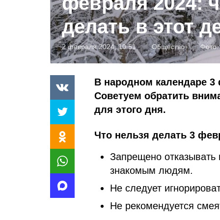
февраля 2024: ч
делать в этот д
2 февраля 2024, 10:51
Общество
Фото
В народном календаре 3 
Советуем обратить внима
для этого дня.
Что нельзя делать 3 фев
Запрещено отказывать 
знакомым людям.
Не следует игнорироват
Не рекомендуется смея