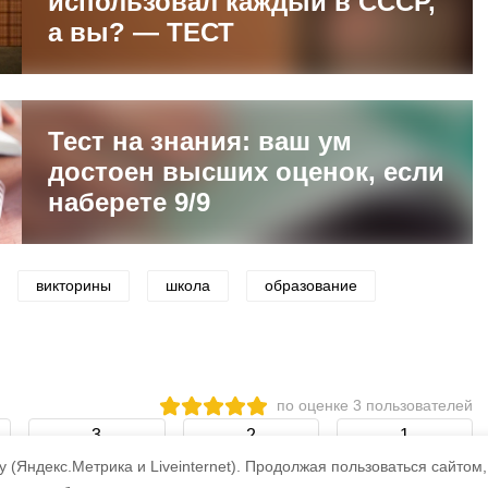
использовал каждый в СССР,
а вы? — ТЕСТ
Тест на знания: ваш ум
достоен высших оценок, если
наберете 9/9
викторины
школа
образование
по оценке
3
пользователей
3
2
1
 (Яндекс.Метрика и Liveinternet).
Продолжая пользоваться сайтом,