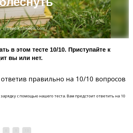
 блеснуть
о:
@freepik /
freepik.com
ть в этом тесте 10/10. Приступайте к
ит вы или нет.