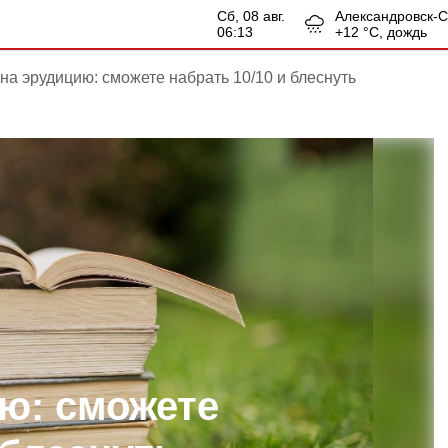
сб, 08 авг.
Александровск-
06:13
+
12
°С,
дождь
 на эрудицию: сможете набрать 10/10 и блеснуть
ию: сможете