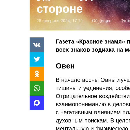
стороне
26 февраля 2024, 17:19
Общество
Фот
Газета «Красное знамя» 
всех знаков зодиака на м
Овен
В начале весны Овны лучш
тишины и уединения, особе
Отрицательное воздействи
взаимопониманию в деловы
с негативным влиянием пла
духовным поискам. В цело
ментальную и физическую 