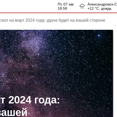
пт, 07 авг.
Александровск-
18:58
+
12
°С,
дождь
скоп на март 2024 года: удача будет на вашей стороне
т 2024 года:
вашей