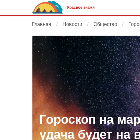
Красное знамя
Главная
Новости
Общество
Горо
Гороскоп на мар
удача будет на 