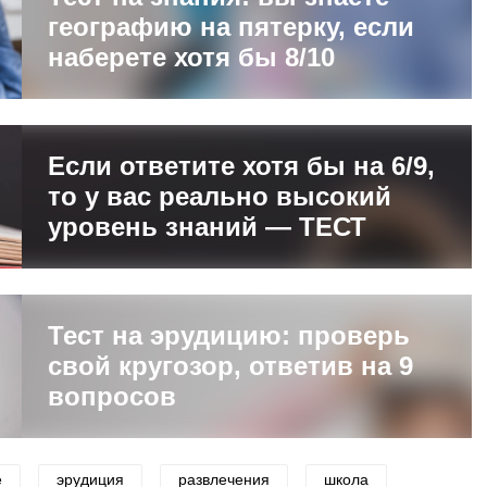
географию на пятерку, если
наберете хотя бы 8/10
Если ответите хотя бы на 6/9,
то у вас реально высокий
уровень знаний — ТЕСТ
Тест на эрудицию: проверь
свой кругозор, ответив на 9
вопросов
е
эрудиция
развлечения
школа