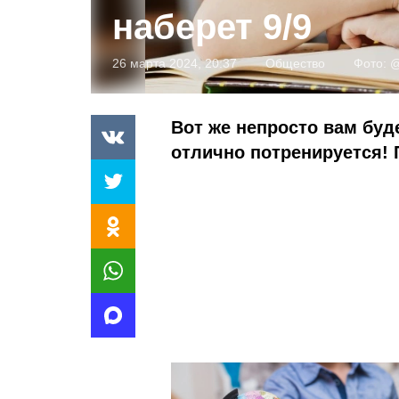
наберет 9/9
26 марта 2024, 20:37
Общество
Фото:
@
Вот же непросто вам буде
отлично потренируется! 