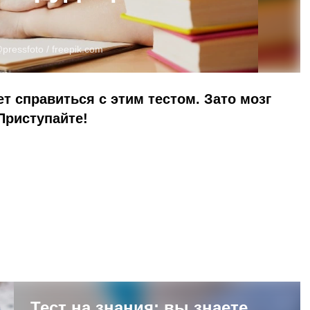
pressfoto /
freepik.com
т справиться с этим тестом. Зато мозг
Приступайте!
Тест на знания: вы знаете