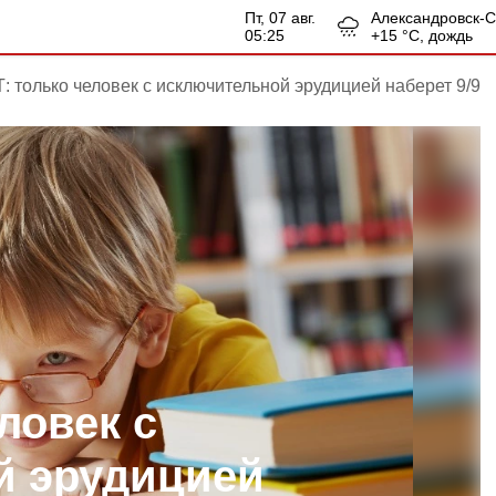
пт, 07 авг.
Александровск-
05:25
+
15
°С,
дождь
: только человек с исключительной эрудицией наберет 9/9
ловек с
й эрудицией